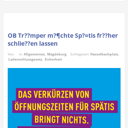
OB Tr??mper m?¶chte Sp?¤tis fr??her
schlie??en lassen
Von
in
Allgemeines
,
Magdeburg
Schlagwort
Hasselbachplatz
,
Ladenschlussgesetz
,
Sicherheit