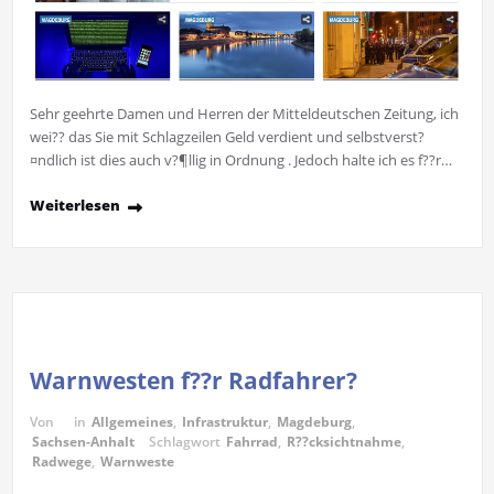
Sehr geehrte Damen und Herren der Mitteldeutschen Zeitung, ich
wei?? das Sie mit Schlagzeilen Geld verdient und selbstverst?
¤ndlich ist dies auch v?¶llig in Ordnung . Jedoch halte ich es f??r…
Weiterlesen
Warnwesten f??r Radfahrer?
Von
in
Allgemeines
,
Infrastruktur
,
Magdeburg
,
Sachsen-Anhalt
Schlagwort
Fahrrad
,
R??cksichtnahme
,
Radwege
,
Warnweste