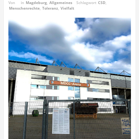
Von
in
Magdeburg
,
Allgemeines
Schlagwort
CSD
,
Menschenrechte
,
Toleranz
,
Vielfalt