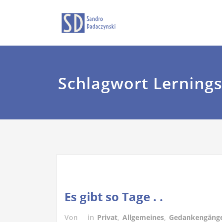
Zum
Sandro Dadaczyns
dadaczyns
Inhalt
springen
Schlagwort Lerning
Es gibt so Tage . .
Von
in
Privat
,
Allgemeines
,
Gedankengäng