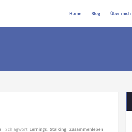
ki
ki.de
Home
Blog
Über mich
s
e
Schlagwort
Lernings
,
Stalking
,
Zusammenleben