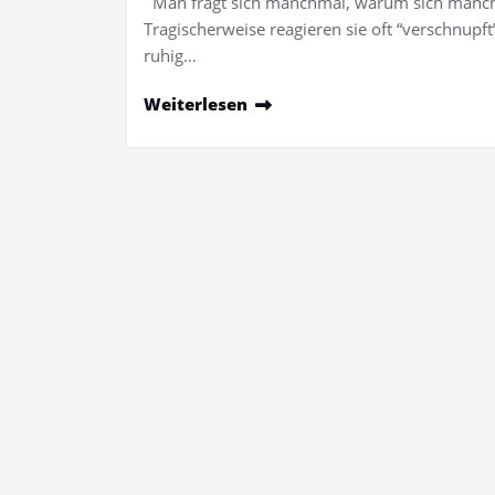
Man fragt sich manchmal, warum sich manche 
Tragischerweise reagieren sie oft “verschnup
ruhig…
Weiterlesen