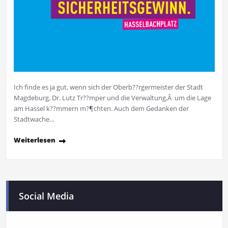
Ich finde es ja gut, wenn sich der Oberb??rgermeister der Stadt
Magdeburg, Dr. Lutz Tr??mper und die Verwaltung,Â um die Lage
am Hassel k??mmern m?¶chten. Auch dem Gedanken der
Stadtwache…
Weiterlesen
Social Media