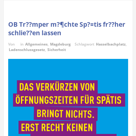
OB Tr??mper m?¶chte Sp?¤tis fr??her
schlie??en lassen
Von
in
Allgemeines
,
Magdeburg
Schlagwort
Hasselbachplatz
,
Ladenschlussgesetz
,
Sicherheit