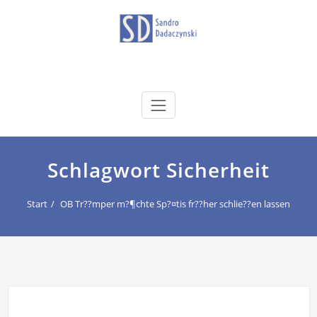
Zum
Inhalt
springen
dadaczynski.de
Sandro Dadaczynski
Schlagwort Sicherheit
Start
OB Tr??mper m?¶chte Sp?¤tis fr??her schlie??en lassen