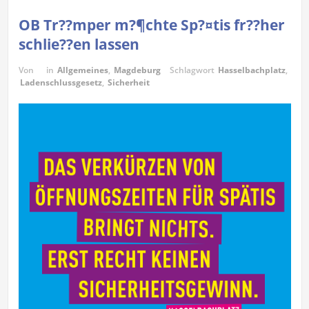
OB Tr??mper m?¶chte Sp?¤tis fr??her
schlie??en lassen
Von
in
Allgemeines
,
Magdeburg
Schlagwort
Hasselbachplatz
,
Ladenschlussgesetz
,
Sicherheit