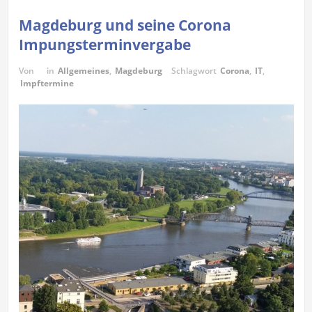
Magdeburg und seine Corona
Impungsterminvergabe
Von
in
Allgemeines
,
Magdeburg
Schlagwort
Corona
,
IT
,
Impftermine