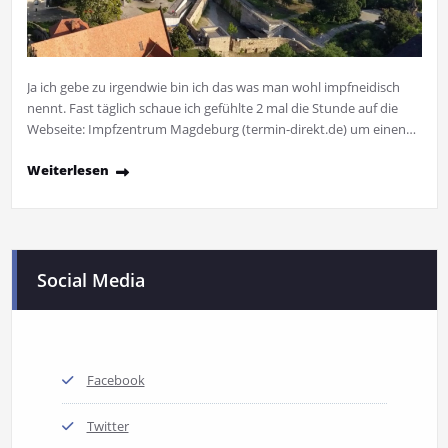
Ja ich gebe zu irgendwie bin ich das was man wohl impfneidisch
nennt. Fast täglich schaue ich gefühlte 2 mal die Stunde auf die
Webseite: Impfzentrum Magdeburg (termin-direkt.de) um einen…
Weiterlesen
Social Media
Facebook
Twitter