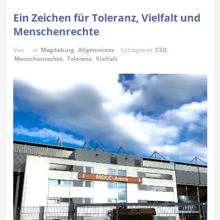
Ein Zeichen für Toleranz, Vielfalt und
Menschenrechte
Von
in
Magdeburg
,
Allgemeines
Schlagwort
CSD
,
Menschenrechte
,
Toleranz
,
Vielfalt