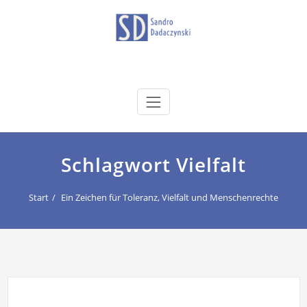
Zum
Inhalt
springen
dadaczynski.de
Sandro Dadaczynski
Schlagwort Vielfalt
Start
Ein Zeichen für Toleranz, Vielfalt und Menschenrechte