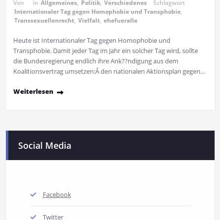
Von
in
Allgemeines
,
Politik
,
Verschiedenes
Schlagwort
Internationaler Tag gegen Homophobie und Transphobie
,
Transsexuellenrecht
,
Vielfalt
,
ehefueralle
Heute ist Internationaler Tag gegen Homophobie und
Transphobie. Damit jeder Tag im Jahr ein solcher Tag wird, sollte
die Bundesregierung endlich ihre Ank??ndigung aus dem
Koalitionsvertrag umsetzen:Â den nationalen Aktionsplan gegen…
Weiterlesen
Social Media
Facebook
Twitter