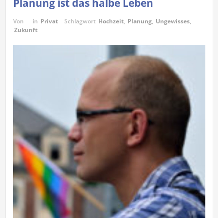
Planung ist das halbe Leben
Von
in
Privat
Schlagwort
Hochzeit
,
Planung
,
Ungewisses
,
Zukunft