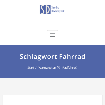
Zum
Inhalt
springen
dadaczynski.de
Sandro Dadaczynski
Schlagwort Fahrrad
Start
Warnwesten f??r Radfahrer?