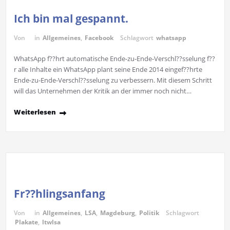
Ich bin mal gespannt.
Von
in
Allgemeines
,
Facebook
Schlagwort
whatsapp
WhatsApp f??hrt automatische Ende-zu-Ende-Verschl??sselung f??
r alle Inhalte ein WhatsApp plant seine Ende 2014 eingef??hrte
Ende-zu-Ende-Verschl??sselung zu verbessern. Mit diesem Schritt
will das Unternehmen der Kritik an der immer noch nicht…
Weiterlesen
Fr??hlingsanfang
Von
in
Allgemeines
,
LSA
,
Magdeburg
,
Politik
Schlagwort
Plakate
,
ltwlsa