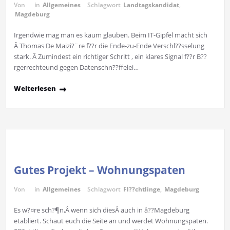
Von
in
Allgemeines
Schlagwort
Landtagskandidat
,
Magdeburg
Irgendwie mag man es kaum glauben. Beim IT-Gipfel macht sich
Â Thomas De Maizi?¨re f??r die Ende-zu-Ende Verschl??sselung
stark. Â Zumindest ein richtiger Schritt , ein klares Signal f??r B??
rgerrechteund gegen Datenschn??ffelei…
Weiterlesen
Gutes Projekt – Wohnungspaten
Von
in
Allgemeines
Schlagwort
Fl??chtlinge
,
Magdeburg
Es w?¤re sch?¶n,Â wenn sich diesÂ auch in â??Magdeburg
etabliert. Schaut euch die Seite an und werdet Wohnungspaten.