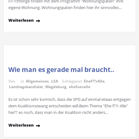
Fl??chtlinge finden mit dem Programm "Wohnungspaten" ihre
eigene Wohnung. Wohnungspaten finden hier ihr sinnvolles…
Weiterlesen
Wie man es gerade mal braucht..
Von
in
Allgemeines
,
LSA
Schlagwort
Ehef??rAlle
,
Landtagskandidat
,
Magdeburg
,
ehefueralle
Es ist schon sehr komisch, dass die SPD auf einmal etwas entgegen
dem Koalitionszwang entscheiden will.Beim Thema "Ehe f??r Alle"
hie?? es noch, dass man in der Koalition nicht anders…
Weiterlesen