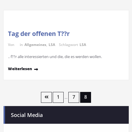
Tag der offenen T??r
Von
in
Allgemeines
,
LSA
Schlagwort
LSA
.. f??r alle interessierten und die, die es werden wollen.
Weiterlesen
1
7
8
…
Social Media