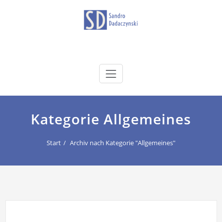
Zum
Inhalt
springen
dadaczynski.de
Sandro Dadaczynski
Kategorie Allgemeines
Start
Archiv nach Kategorie "Allgemeines"