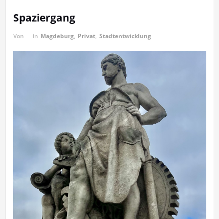
Spaziergang
Von
in
Magdeburg
,
Privat
,
Stadtentwicklung