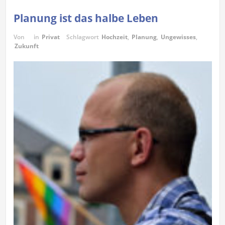
Planung ist das halbe Leben
Von
in
Privat
Schlagwort
Hochzeit
,
Planung
,
Ungewisses
,
Zukunft