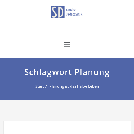
Zum
Inhalt
springen
dadaczynski.de
Sandro Dadaczynski
Schlagwort Planung
Start
Planung ist das halbe Leben