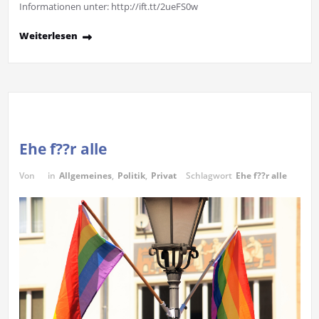
Informationen unter: http://ift.tt/2ueFS0w
Weiterlesen
Ehe f??r alle
Von
in
Allgemeines
,
Politik
,
Privat
Schlagwort
Ehe f??r alle