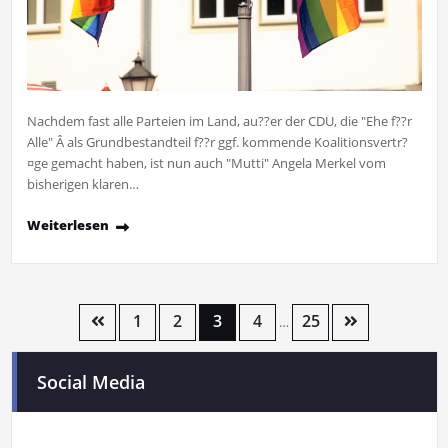
Nachdem fast alle Parteien im Land, au??er der CDU, die "Ehe f??r
Alle" Â als Grundbestandteil f??r ggf. kommende Koalitionsvertr?
¤ge gemacht haben, ist nun auch "Mutti" Angela Merkel vom
bisherigen klaren…
Weiterlesen
1
2
3
4
25
…
Social Media