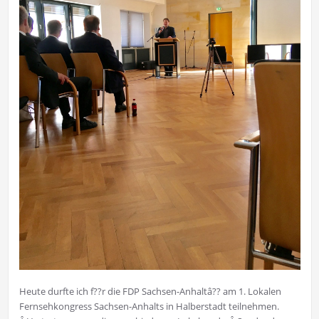
Heute durfte ich f??r die FDP Sachsen-Anhaltâ?? am 1. Lokalen
Fernsehkongress Sachsen-Anhalts in Halberstadt teilnehmen.