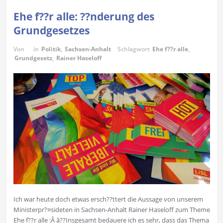
Ehe f??r alle: ??nderung des
Grundgesetzes
Von
in
Politik
,
Sachsen-Anhalt
Schlagwort
Ehe f??r alle
,
Grundgesetz
,
Rainer Haseloff
Ich war heute doch etwas ersch??ttert die Aussage von unserem
Ministerpr?¤sideten in Sachsen-Anhalt Rainer Haseloff zum Theme
Ehe f??r alle :Â â??Insgesamt bedauere ich es sehr, dass das Thema