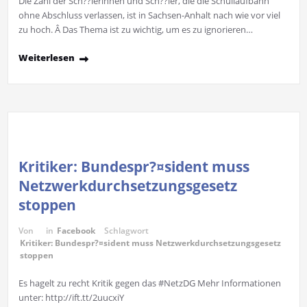
Die Zahl der Sch??lerinnen und Sch??ler, die die Schullaufbahn
ohne Abschluss verlassen, ist in Sachsen-Anhalt nach wie vor viel
zu hoch. Â Das Thema ist zu wichtig, um es zu ignorieren…
Weiterlesen
Kritiker: Bundespr?¤sident muss
Netzwerkdurchsetzungsgesetz
stoppen
Von
in
Facebook
Schlagwort
Kritiker: Bundespr?¤sident muss Netzwerkdurchsetzungsgesetz
stoppen
Es hagelt zu recht Kritik gegen das #NetzDG Mehr Informationen
unter: http://ift.tt/2uucxiY