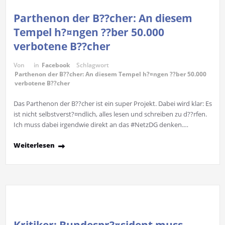
Parthenon der B??cher: An diesem
Tempel h?¤ngen ??ber 50.000
verbotene B??cher
Von
in
Facebook
Schlagwort
Parthenon der B??cher: An diesem Tempel h?¤ngen ??ber 50.000
verbotene B??cher
Das Parthenon der B??cher ist ein super Projekt. Dabei wird klar: Es
ist nicht selbstverst?¤ndlich, alles lesen und schreiben zu d??rfen.
Ich muss dabei irgendwie direkt an das #NetzDG denken.…
Weiterlesen
Kritiker: Bundespr?¤sident muss