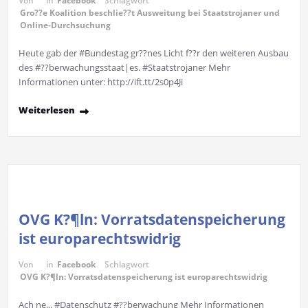
Von
in
Facebook
Schlagwort
Gro??e Koalition beschlie??t Ausweitung bei Staatstrojaner und
Online-Durchsuchung
Heute gab der #Bundestag gr??nes Licht f??r den weiteren Ausbau
des #??berwachungsstaat|es. #Staatstrojaner Mehr
Informationen unter: http://ift.tt/2s0p4Ji
Weiterlesen
OVG K?¶ln: Vorratsdatenspeicherung
ist europarechtswidrig
Von
in
Facebook
Schlagwort
OVG K?¶ln: Vorratsdatenspeicherung ist europarechtswidrig
Ach ne... #Datenschutz #??berwachung Mehr Informationen