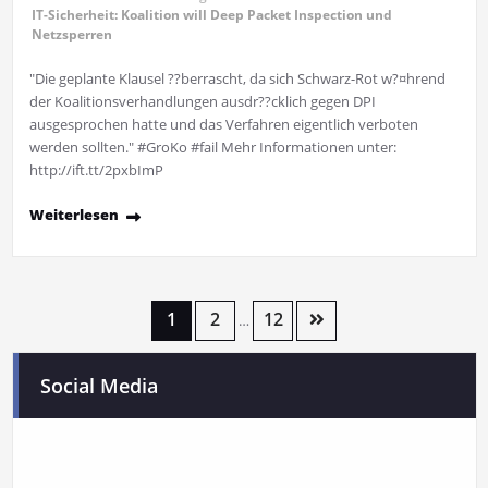
IT-Sicherheit: Koalition will Deep Packet Inspection und
Netzsperren
"Die geplante Klausel ??berrascht, da sich Schwarz-Rot w?¤hrend
der Koalitionsverhandlungen ausdr??cklich gegen DPI
ausgesprochen hatte und das Verfahren eigentlich verboten
werden sollten." #GroKo #fail Mehr Informationen unter:
http://ift.tt/2pxbImP
Weiterlesen
1
2
12
…
Social Media