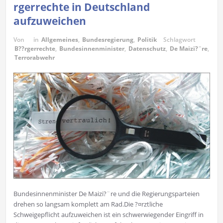
rgerrechte in Deutschland
aufzuweichen
Von
in
Allgemeines
,
Bundesregierung
,
Politik
Schlagwort
B??rgerrechte
,
Bundesinnenminister
,
Datenschutz
,
De Maizi?¨re
,
Terrorabwehr
Bundesinnenminister De Maizi?¨re und die Regierungsparteien
drehen so langsam komplett am Rad.Die ?¤rztliche
Schweigepflicht aufzuweichen ist ein schwerwiegender Eingriff in