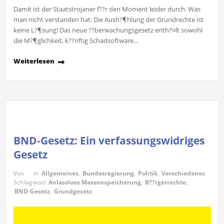
Damit ist der Staatstrojaner f??r den Moment leider durch. Was
man nicht verstanden hat: Die Aush?¶hlung der Grundrechte ist
keine L?¶sung! Das neue ??berwachungsgesetz enth?¤lt sowohl
die M?¶glichkeit, k??nftig Schadsoftware…
Weiterlesen
BND-Gesetz: Ein verfassungswidriges
Gesetz
Von
in
Allgemeines
,
Bundesregierung
,
Politik
,
Verschiedenes
Schlagwort
Anlasslose Massenspeicherung
,
B??rgerrechte
,
BND-Gesetz
,
Grundgesetz