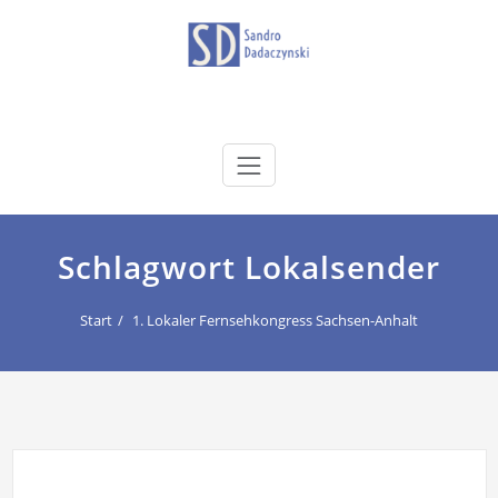
Zum
Inhalt
springen
dadaczynski.de
Sandro Dadaczynski
Schlagwort Lokalsender
Start
1. Lokaler Fernsehkongress Sachsen-Anhalt