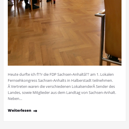
Heute durfte ich f??r die FDP Sachsen-Anhaltâ?? am 1. Lokalen
Fernsehkongress Sachsen-Anhalts in Halberstadt teilnehmen.
Â Vertreten waren die verschiedenen LokalsenderÂ Sender des
Landes, sowie Mitglieder aus dem Landtag von Sachsen-Anhalt.
Neben…
Weiterlesen