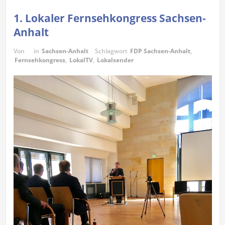
1. Lokaler Fernsehkongress Sachsen-
Anhalt
Von
in
Sachsen-Anhalt
Schlagwort
FDP Sachsen-Anhalt
,
Fernsehkongress
,
LokalTV
,
Lokalsender