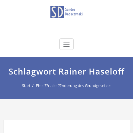
Zum
Inhalt
springen
dadaczynski.de
Sandro Dadaczynski
Schlagwort Rainer Haseloff
Start
Ehe f??r alle: ??nderung des Grundgesetzes