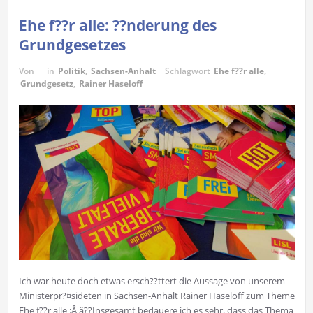
Ehe f??r alle: ??nderung des
Grundgesetzes
Von
in
Politik
,
Sachsen-Anhalt
Schlagwort
Ehe f??r alle
,
Grundgesetz
,
Rainer Haseloff
Ich war heute doch etwas ersch??ttert die Aussage von unserem
Ministerpr?¤sideten in Sachsen-Anhalt Rainer Haseloff zum Theme
Ehe f??r alle :Â â??Insgesamt bedauere ich es sehr, dass das Thema