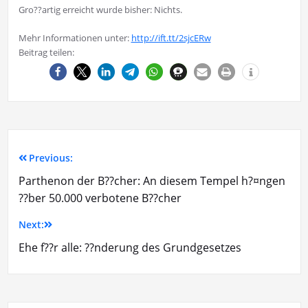
Gro??artig erreicht wurde bisher: Nichts.
Mehr Informationen unter:
http://ift.tt/2sjcERw
Beitrag teilen:
Previous:
Parthenon der B??cher: An diesem Tempel h?¤ngen
??ber 50.000 verbotene B??cher
Next:
Ehe f??r alle: ??nderung des Grundgesetzes