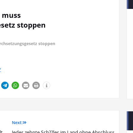
t muss
setz stoppen
rchsetzungsgesetz stoppen
Y
Next:
lt
Jeder zehnte Sch??ler im Land ohne Abschluss