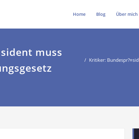
ki
ki.de
Home
Blog
Über mich
¤sident muss
Kritiker: Bundespr?¤s
ungsgesetz