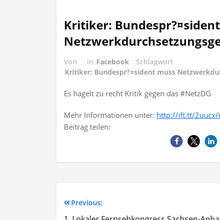
Kritiker: Bundespr?¤siden
Netzwerkdurchsetzungsge
Von
in
Facebook
Schlagwort
Kritiker: Bundespr?¤sident muss Netzwerkdu
Es hagelt zu recht Kritik gegen das #NetzDG
Mehr Informationen unter:
http://ift.tt/2uucxi
Beitrag teilen:
Previous:
1. Lokaler Fernsehkongress Sachsen-Anha