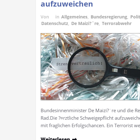
aufzuweichen
Von
in
Allgemeines
,
Bundesregierung
,
Poli
Datenschutz
,
De Maizi?¨re
,
Terrorabwehr
Bundesinnenminister De Maizi?¨re und die R
Rad.Die ?¤rztliche Schweigepflicht aufzuweiche
mit fraglichen Erfolgschancen. Ein Terrorist 
Weiterlesen