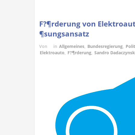
F?¶rderung von Elektroauto
¶sungsansatz
Von
in
Allgemeines
,
Bundesregierung
,
Poli
Elektroauto
,
F?¶rderung
,
Sandro Dadaczynsk