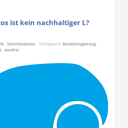
s ist kein nachhaltiger L?
tik
,
Verschiedenes
Schlagwort
Bundesregierung
,
i
,
sinnfrei