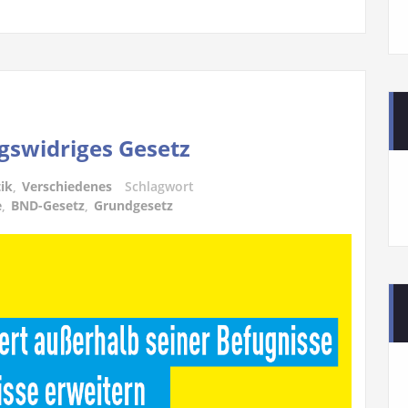
gswidriges Gesetz
tik
,
Verschiedenes
Schlagwort
e
,
BND-Gesetz
,
Grundgesetz