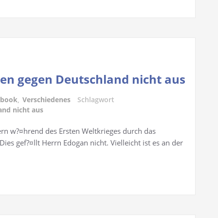
nen gegen Deutschland nicht aus
ebook
,
Verschiedenes
Schlagwort
and nicht aus
rn w?¤hrend des Ersten Weltkrieges durch das
es gef?¤llt Herrn Edogan nicht. Vielleicht ist es an der