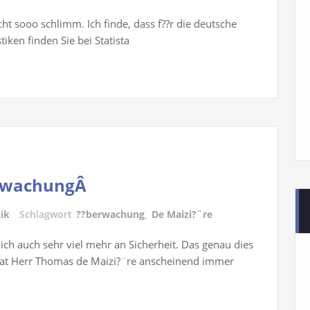
icht sooo schlimm. Ich finde, dass f??r die deutsche
tiken finden Sie bei Statista
erwachungÂ
tik
Schlagwort
??berwachung
,
De Maizi?¨re
lich auch sehr viel mehr an Sicherheit. Das genau dies
 hat Herr Thomas de Maizi?¨re anscheinend immer