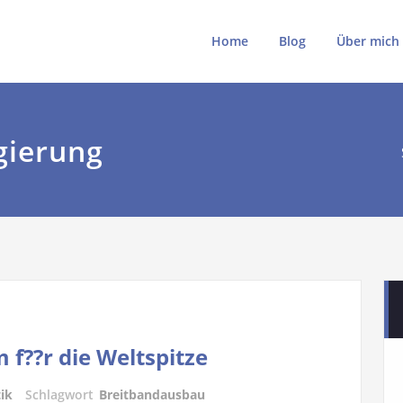
ki
ki.de
Home
Blog
Über mich
gierung
f??r die Weltspitze
tik
Schlagwort
Breitbandausbau