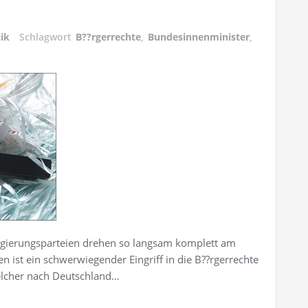
tik
Schlagwort
B??rgerrechte
,
Bundesinnenminister
,
egierungsparteien drehen so langsam komplett am
n ist ein schwerwiegender Eingriff in die B??rgerrechte
welcher nach Deutschland…