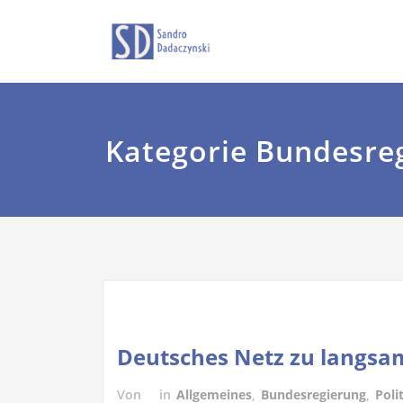
Zum
Sandro Dadaczyns
dadaczyns
Inhalt
springen
Kategorie Bundesre
Deutsches Netz zu langsam 
Von
in
Allgemeines
,
Bundesregierung
,
Poli