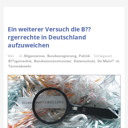
Ein weiterer Versuch die B??
rgerrechte in Deutschland
aufzuweichen
Von
in
Allgemeines
,
Bundesregierung
,
Politik
Schlagwort
B??rgerrechte
,
Bundesinnenminister
,
Datenschutz
,
De Maizi?¨re
,
Terrorabwehr