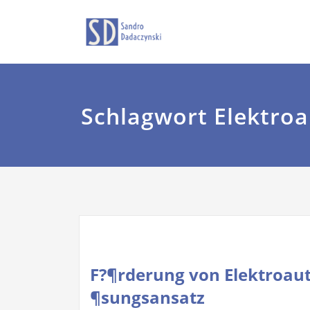
Zum
Sandro Dadaczyns
dadaczyns
Inhalt
springen
Schlagwort Elektro
F?¶rderung von Elektroauto
¶sungsansatz