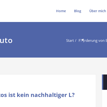
ki
ki.de
Home
Blog
Über mich
auto
Start
F?¶rderung von E
s ist kein nachhaltiger L?