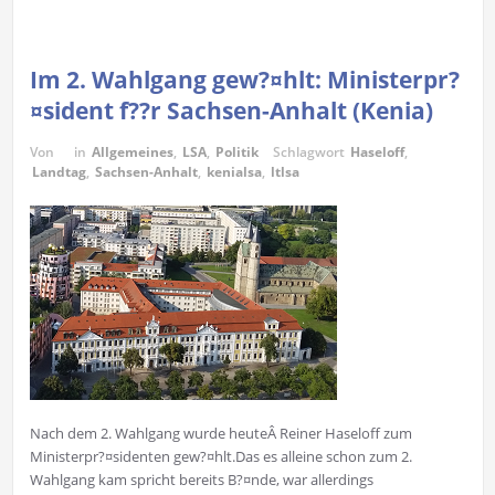
Im 2. Wahlgang gew?¤hlt: Ministerpr?
¤sident f??r Sachsen-Anhalt (Kenia)
Von
in
Allgemeines
,
LSA
,
Politik
Schlagwort
Haseloff
,
Landtag
,
Sachsen-Anhalt
,
kenialsa
,
ltlsa
Nach dem 2. Wahlgang wurde heuteÂ Reiner Haseloff zum
Ministerpr?¤sidenten gew?¤hlt.Das es alleine schon zum 2.
Wahlgang kam spricht bereits B?¤nde, war allerdings