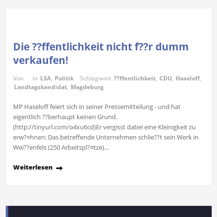
Die ??ffentlichkeit nicht f??r dumm
verkaufen!
Von
in
LSA
,
Politik
Schlagwort
??ffentlichkeit
,
CDU
,
Haseloff
,
Landtagskandidat
,
Magdeburg
MP Haseloff feiert sich in seiner Pressemitteilung - und hat
eigentlich ??berhaupt keinen Grund.
(http://tinyurl.com/o4xu6cd)Er vergisst dabei eine Kleinigkeit zu
erw?¤hnen: Das betreffende Unternehmen schlie??t sein Werk in
Wei??enfels (250 Arbeitspl?¤tze)…
Weiterlesen