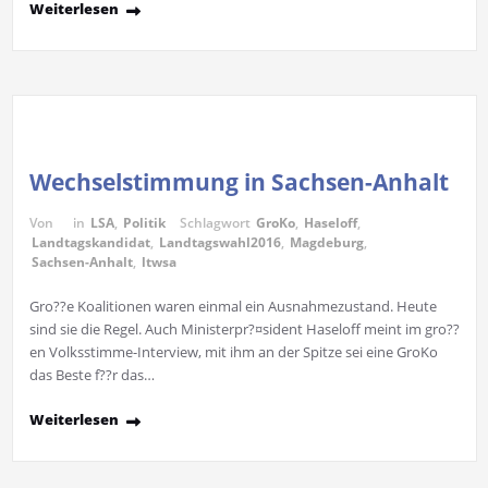
Weiterlesen
Wechselstimmung in Sachsen-Anhalt
Von
in
LSA
,
Politik
Schlagwort
GroKo
,
Haseloff
,
Landtagskandidat
,
Landtagswahl2016
,
Magdeburg
,
Sachsen-Anhalt
,
ltwsa
Gro??e Koalitionen waren einmal ein Ausnahmezustand. Heute
sind sie die Regel. Auch Ministerpr?¤sident Haseloff meint im gro??
en Volksstimme-Interview, mit ihm an der Spitze sei eine GroKo
das Beste f??r das…
Weiterlesen