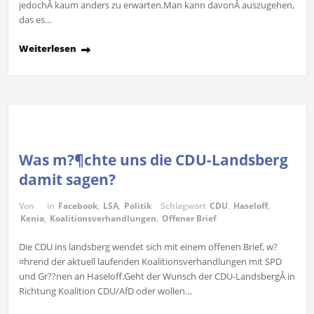
jedochÂ kaum anders zu erwarten.Man kann davonÂ auszugehen,
das es…
Weiterlesen
Was m?¶chte uns die CDU-Landsberg
damit sagen?
Von
in
Facebook
,
LSA
,
Politik
Schlagwort
CDU
,
Haseloff
,
Kenia
,
Koalitionsverhandlungen
,
Offener Brief
Die CDU ins landsberg wendet sich mit einem offenen Brief, w?
¤hrend der aktuell laufenden Koalitionsverhandlungen mit SPD
und Gr??nen an Haseloff.Geht der Wunsch der CDU-LandsbergÂ in
Richtung Koalition CDU/AfD oder wollen…