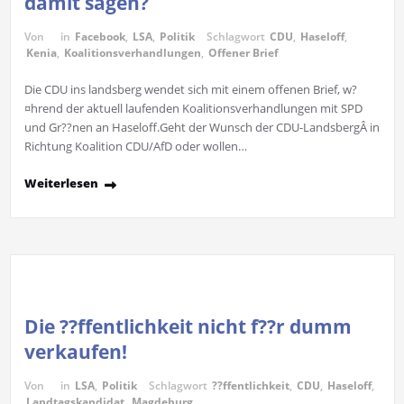
damit sagen?
Von
in
Facebook
,
LSA
,
Politik
Schlagwort
CDU
,
Haseloff
,
Kenia
,
Koalitionsverhandlungen
,
Offener Brief
Die CDU ins landsberg wendet sich mit einem offenen Brief, w?
¤hrend der aktuell laufenden Koalitionsverhandlungen mit SPD
und Gr??nen an Haseloff.Geht der Wunsch der CDU-LandsbergÂ in
Richtung Koalition CDU/AfD oder wollen…
Weiterlesen
Die ??ffentlichkeit nicht f??r dumm
verkaufen!
Von
in
LSA
,
Politik
Schlagwort
??ffentlichkeit
,
CDU
,
Haseloff
,
Landtagskandidat
,
Magdeburg