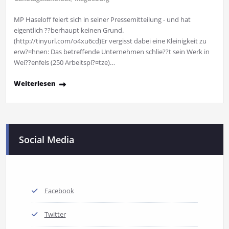
MP Haseloff feiert sich in seiner Pressemitteilung - und hat
eigentlich ??berhaupt keinen Grund.
(http://tinyurl.com/o4xu6cd)Er vergisst dabei eine Kleinigkeit zu
erw?¤hnen: Das betreffende Unternehmen schlie??t sein Werk in
Wei??enfels (250 Arbeitspl?¤tze)…
Weiterlesen
Social Media
Facebook
Twitter