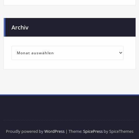
Archiv
Proudly powered by
WordPress
| Theme:
SpicePress
by SpiceThemes