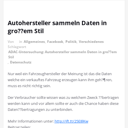
Autohersteller sammeln Daten in
gro??em Stil
Von
in
Allgemeines
,
Facebook
,
Politik
,
Verschiedenes
Schlagwort
ADAC-Untersuchung: Autohersteller sammeln Daten in gro??em
Stil
,
Datenschutz
Nur weil ein Fahrzeughersteller der Meinung ist das die Daten
welche ein verkauftes Fahrzeug erzeugen kann ihm geh?¶ren,
muss es nicht richtig sein.
Der Verbraucher sollte wissen was zu welchem Zweck ??bertragen
werden kann und vor allem sollte er auch die Chance haben diese
Daten??bertragungen zu unterbinden.
Mehr Informationen unter:
http://ift.tt/25E8lKw
Beitrag teilen: