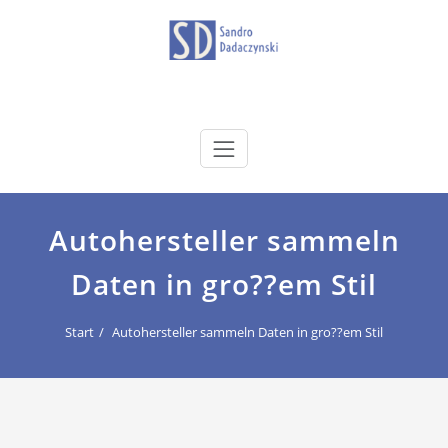
Zum
Inhalt
springen
dadaczynski.de
Sandro Dadaczynski
Autohersteller sammeln
Daten in gro??em Stil
Start
Autohersteller sammeln Daten in gro??em Stil