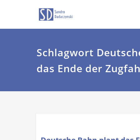
Zum
Sandro Dadaczyns
dadaczyns
Inhalt
springen
Schlagwort Deutsch
das Ende der Zugfah
Deutsche Bahn plant das 