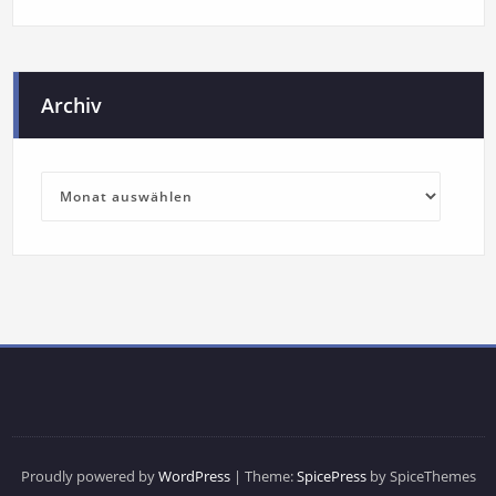
Archiv
Proudly powered by
WordPress
| Theme:
SpicePress
by SpiceThemes