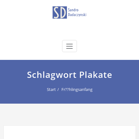
Zum
Inhalt
springen
dadaczynski.de
Sandro Dadaczynski
Schlagwort Plakate
Start
Fr??hlingsanfang