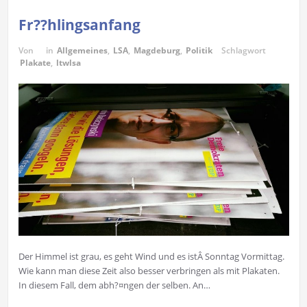
Fr??hlingsanfang
Von
in
Allgemeines
,
LSA
,
Magdeburg
,
Politik
Schlagwort
Plakate
,
ltwlsa
Der Himmel ist grau, es geht Wind und es istÂ Sonntag Vormittag.
Wie kann man diese Zeit also besser verbringen als mit Plakaten.
In diesem Fall, dem abh?¤ngen der selben. An…