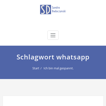
Zum
Inhalt
springen
dadaczynski.de
Sandro Dadaczynski
Schlagwort whatsapp
Start
Ich bin mal gespannt.