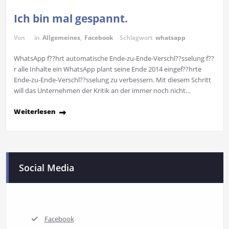
Ich bin mal gespannt.
Von
in
Allgemeines
,
Facebook
Schlagwort
whatsapp
WhatsApp f??hrt automatische Ende-zu-Ende-Verschl??sselung f??
r alle Inhalte ein WhatsApp plant seine Ende 2014 eingef??hrte
Ende-zu-Ende-Verschl??sselung zu verbessern. Mit diesem Schritt
will das Unternehmen der Kritik an der immer noch nicht…
Weiterlesen
Social Media
Facebook