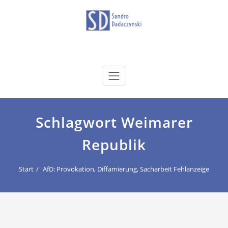
Zum
Inhalt
springen
dadaczynski.de
Sandro Dadaczynski
Schlagwort Weimarer
Republik
Start
AfD: Provokation, Diffamierung, Sacharbeit Fehlanzeige