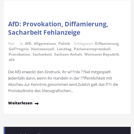
AfD: Provokation, Diffamierung,
Sacharbeit Fehlanzeige
Von
in
AfD
,
Allgemeines
,
Politik
Schlagwort
Diffamierung
,
Gef?¤ngnis
,
Homosexuell
,
Landtag
,
Parlamentsprotokoll
,
Provokation
,
Sacharbeit
,
Sachsen-Anhalt
,
Weimarer Republik
,
afd
Die AfD erweckt den Eindruck, ihr w??rde ??bel mitgespielt.
Jedenfalls dann, wenn ihr Handeln in der ??ffentlichkeit mit
Abscheu zur Kenntnis genommen wird.Zuletzt galt das f??r die
Protokollnotiz des Stenografischen…
Weiterlesen