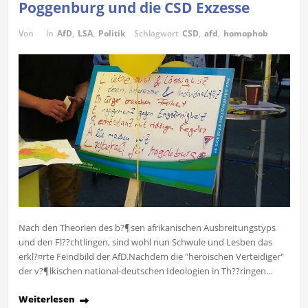
Poggenburg und die CSD Exzesse
Von
in
AfD
,
LSA
,
Politik
Schlagwort
CSD
,
afd
,
homophob
Nach den Theorien des b?¶sen afrikanischen Ausbreitungstyps
und den Fl??chtlingen, sind wohl nun Schwule und Lesben das
erkl?¤rte Feindbild der AfD.Nachdem die "heroischen Verteidiger"
der v?¶lkischen national-deutschen Ideologien in Th??ringen…
Weiterlesen