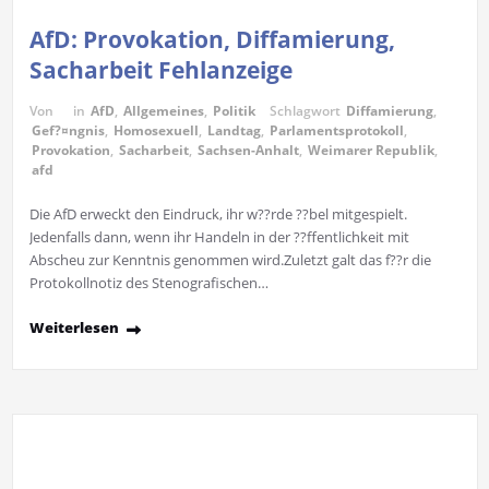
AfD: Provokation, Diffamierung,
Sacharbeit Fehlanzeige
Von
in
AfD
,
Allgemeines
,
Politik
Schlagwort
Diffamierung
,
Gef?¤ngnis
,
Homosexuell
,
Landtag
,
Parlamentsprotokoll
,
Provokation
,
Sacharbeit
,
Sachsen-Anhalt
,
Weimarer Republik
,
afd
Die AfD erweckt den Eindruck, ihr w??rde ??bel mitgespielt.
Jedenfalls dann, wenn ihr Handeln in der ??ffentlichkeit mit
Abscheu zur Kenntnis genommen wird.Zuletzt galt das f??r die
Protokollnotiz des Stenografischen…
Weiterlesen