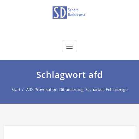
Zum
Inhalt
springen
dadaczynski.de
Sandro Dadaczynski
Schlagwort afd
Start
AfD: Provokation, Diffamierung, Sacharbeit Fehlanzeige