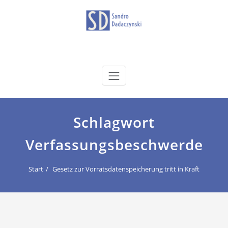
Zum
Inhalt
springen
dadaczynski.de
Sandro Dadaczynski
Schlagwort
Verfassungsbeschwerde
Start
Gesetz zur Vorratsdatenspeicherung tritt in Kraft