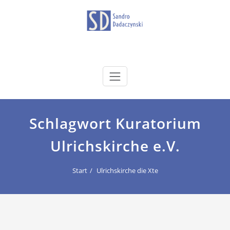
Zum
Inhalt
springen
dadaczynski.de
Sandro Dadaczynski
Schlagwort Kuratorium
Ulrichskirche e.V.
Start
Ulrichskirche die Xte