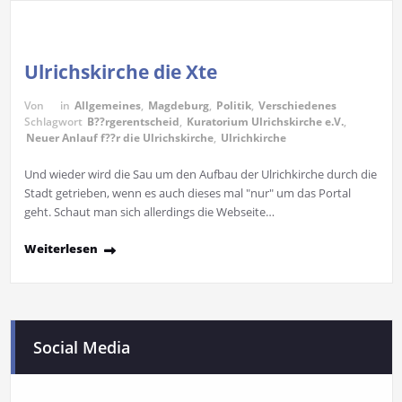
Ulrichskirche die Xte
Von
in
Allgemeines
,
Magdeburg
,
Politik
,
Verschiedenes
Schlagwort
B??rgerentscheid
,
Kuratorium Ulrichskirche e.V.
,
Neuer Anlauf f??r die Ulrichskirche
,
Ulrichkirche
Und wieder wird die Sau um den Aufbau der Ulrichkirche durch die
Stadt getrieben, wenn es auch dieses mal "nur" um das Portal
geht. Schaut man sich allerdings die Webseite…
Weiterlesen
Social Media