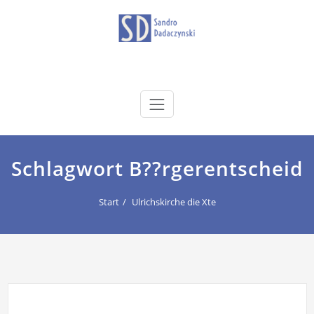
Zum
Inhalt
springen
dadaczynski.de
Sandro Dadaczynski
Schlagwort B??rgerentscheid
Start
Ulrichskirche die Xte