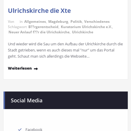
Ulrichskirche die Xte
Von
in
Allgemeines
,
Magdeburg
,
Politik
,
Verschiedenes
Schlagwort
B??rgerentscheid
,
Kuratorium Ulrichskirche e.V.
,
Neuer Anlauf f??r die Ulrichskirche
,
Ulrichkirche
Und wieder wird die Sau um den Aufbau der Ulrichkirche durch die
Stadt getrieben, wenn es auch dieses mal "nur" um das Portal
geht. Schaut man sich allerdings die Webseite…
Weiterlesen
Social Media
Facebook