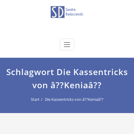
Zum
Inhalt
springen
dadaczynski.de
Sandro Dadaczynski
Schlagwort Die Kassentricks
von â??Keniaâ??
Start
Die Kassentricks von â??Keniaâ??