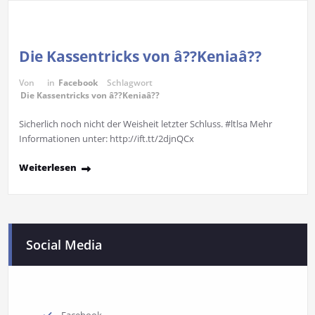
Die Kassentricks von â??Keniaâ??
Von
in
Facebook
Schlagwort
Die Kassentricks von â??Keniaâ??
Sicherlich noch nicht der Weisheit letzter Schluss. #ltlsa Mehr
Informationen unter: http://ift.tt/2djnQCx
Weiterlesen
Social Media
Facebook