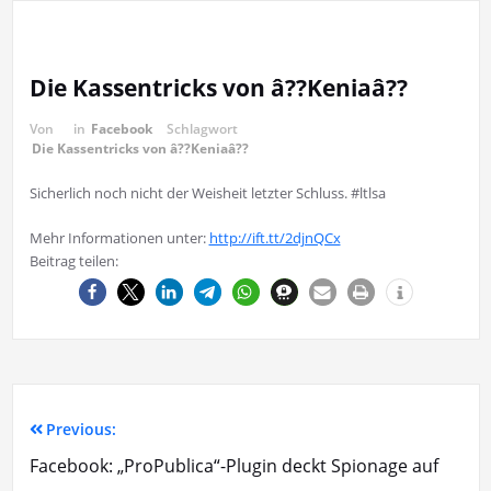
Die Kassentricks von â??Keniaâ??
Von
in
Facebook
Schlagwort
Die Kassentricks von â??Keniaâ??
Sicherlich noch nicht der Weisheit letzter Schluss. #ltlsa
Mehr Informationen unter:
http://ift.tt/2djnQCx
Beitrag teilen:
Previous:
Facebook: „ProPublica“-Plugin deckt Spionage auf