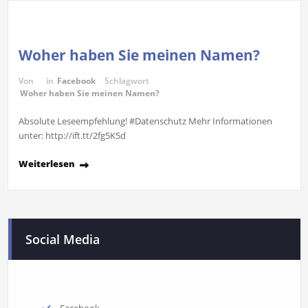
Woher haben Sie meinen Namen?
Von
in
Facebook
Schlagwort
Woher haben Sie meinen Namen?
Absolute Leseempfehlung! #Datenschutz Mehr Informationen
unter: http://ift.tt/2fg5K5d
Weiterlesen
Social Media
Facebook