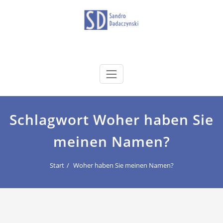
Zum
Inhalt
springen
dadaczynski.de
Sandro Dadaczynski
Schlagwort Woher haben Sie
meinen Namen?
Start
Woher haben Sie meinen Namen?