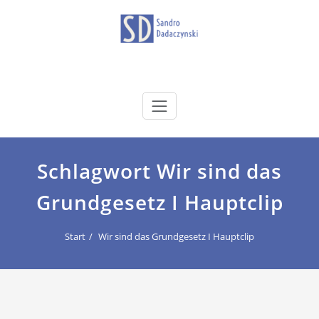
Zum
Inhalt
springen
dadaczynski.de
Sandro Dadaczynski
Schlagwort Wir sind das
Grundgesetz I Hauptclip
Start
Wir sind das Grundgesetz I Hauptclip