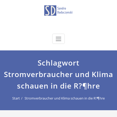
Zum
Inhalt
springen
dadaczynski.de
Sandro Dadaczynski
Schlagwort
Stromverbraucher und Klima
schauen in die R?¶hre
Start
Stromverbraucher und Klima schauen in die R?¶hre