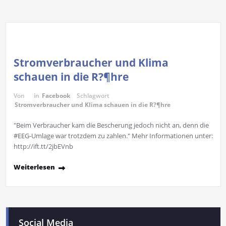
Stromverbraucher und Klima
schauen in die R?¶hre
Von
in
Facebook
Schlagwort
Stromverbraucher und Klima schauen in die R?¶hre
"Beim Verbraucher kam die Bescherung jedoch nicht an, denn die
#EEG-Umlage war trotzdem zu zahlen." Mehr Informationen unter:
http://ift.tt/2jbEVnb
Weiterlesen
Social Media