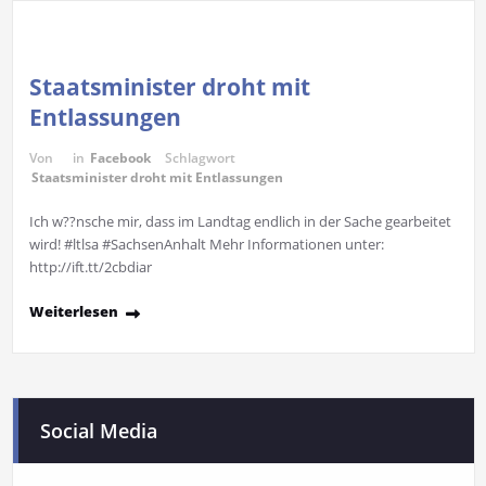
Staatsminister droht mit
Entlassungen
Von
in
Facebook
Schlagwort
Staatsminister droht mit Entlassungen
Ich w??nsche mir, dass im Landtag endlich in der Sache gearbeitet
wird! #ltlsa #SachsenAnhalt Mehr Informationen unter:
http://ift.tt/2cbdiar
Weiterlesen
Social Media