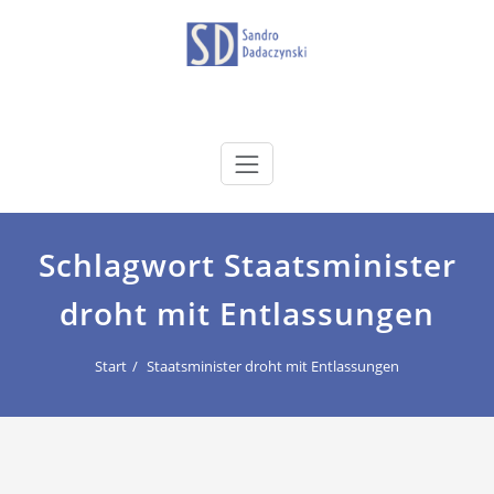
Zum
Inhalt
springen
dadaczynski.de
Sandro Dadaczynski
Schlagwort Staatsminister
droht mit Entlassungen
Start
Staatsminister droht mit Entlassungen