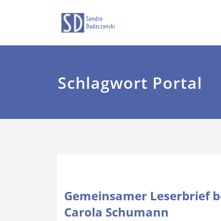
Zum
Sandro Dadaczyns
dadaczyns
Inhalt
springen
Schlagwort Portal
Gemeinsamer Leserbrief be
Carola Schumann