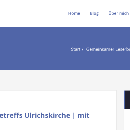
ki
ki.de
Home
Blog
Über mich
Start
Gemeinsamer Leserbri
treffs Ulrichskirche | mit