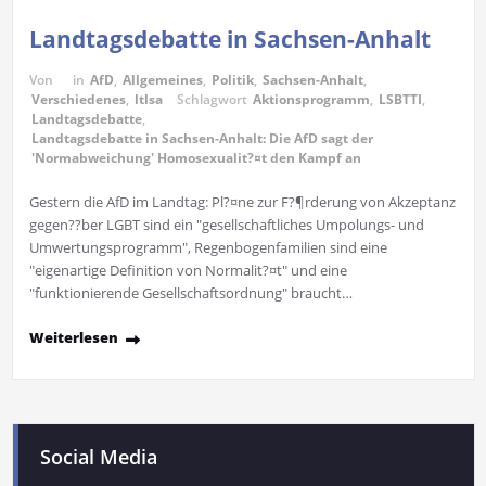
Landtagsdebatte in Sachsen-Anhalt
Von
in
AfD
,
Allgemeines
,
Politik
,
Sachsen-Anhalt
,
Verschiedenes
,
ltlsa
Schlagwort
Aktionsprogramm
,
LSBTTI
,
Landtagsdebatte
,
Landtagsdebatte in Sachsen-Anhalt: Die AfD sagt der
'Normabweichung' Homosexualit?¤t den Kampf an
Gestern die AfD im Landtag: Pl?¤ne zur F?¶rderung von Akzeptanz
gegen??ber LGBT sind ein "gesellschaftliches Umpolungs- und
Umwertungsprogramm", Regenbogenfamilien sind eine
"eigenartige Definition von Normalit?¤t" und eine
"funktionierende Gesellschaftsordnung" braucht…
Weiterlesen
Social Media