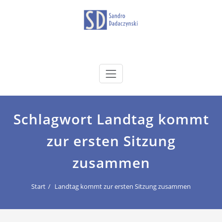
Zum
Inhalt
springen
dadaczynski.de
Sandro Dadaczynski
Schlagwort Landtag kommt
zur ersten Sitzung
zusammen
Start
Landtag kommt zur ersten Sitzung zusammen