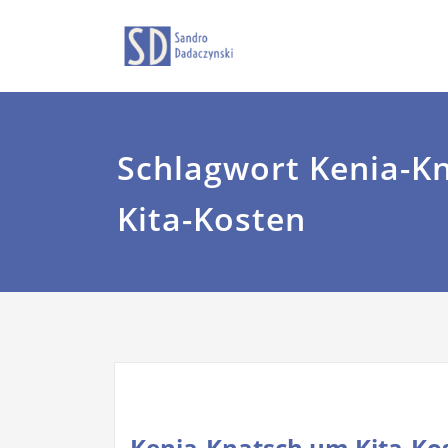
Zum
Sandro Dadaczyns
dadaczyns
Inhalt
springen
Schlagwort Kenia-K
Kita-Kosten
Kenia-Knatsch um Kita-Ko