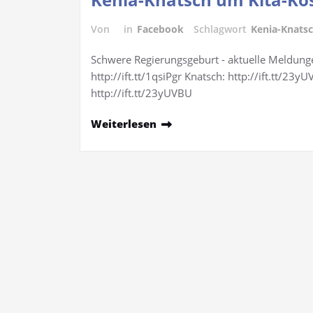
Von
in
Facebook
Schlagwort
Kenia-Knats
Schwere Regierungsgeburt - aktuelle Meldunge
http://ift.tt/1qsiPgr Knatsch: http://ift.tt/23
http://ift.tt/23yUVBU
Weiterlesen