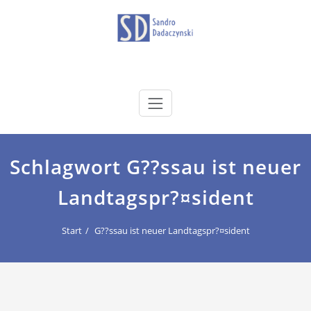
Zum
Inhalt
springen
dadaczynski.de
Sandro Dadaczynski
Schlagwort G??ssau ist neuer
Landtagspr?¤sident
Start
G??ssau ist neuer Landtagspr?¤sident