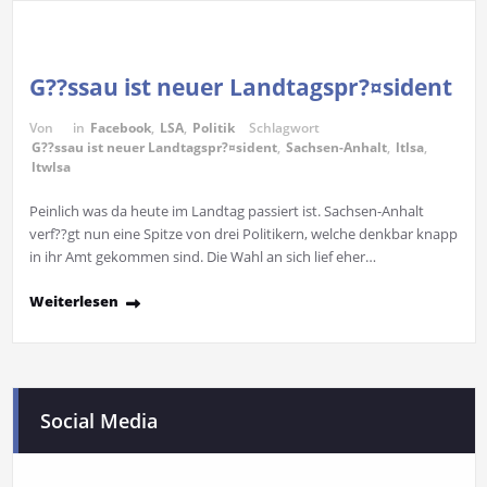
G??ssau ist neuer Landtagspr?¤sident
Von
in
Facebook
,
LSA
,
Politik
Schlagwort
G??ssau ist neuer Landtagspr?¤sident
,
Sachsen-Anhalt
,
ltlsa
,
ltwlsa
Peinlich was da heute im Landtag passiert ist. Sachsen-Anhalt
verf??gt nun eine Spitze von drei Politikern, welche denkbar knapp
in ihr Amt gekommen sind. Die Wahl an sich lief eher…
Weiterlesen
Social Media