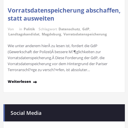
Vorratsdatenspeicherung abschaffen,
statt ausweiten
Von
in
Politik
Schlagwort
Datenschutz
,
GdP
,
Landtagskandidat
,
Magdeburg
,
Vorratsdatenspeicherung
Wie unter anderem hierÂ zu lesen ist, fordert die GdP
(Gewerkschaft der Polizei)Â bessere M?¶glichkeiten zur
Vorratsdatenspeicherung.Â Diese Forderung der GdP, die
Vorratsdatenspeicherung vor dem Hintergrund der Pariser
Terroranschl?¤ge zu versch?¤rfen, ist absoluter…
Weiterlesen
Social Media