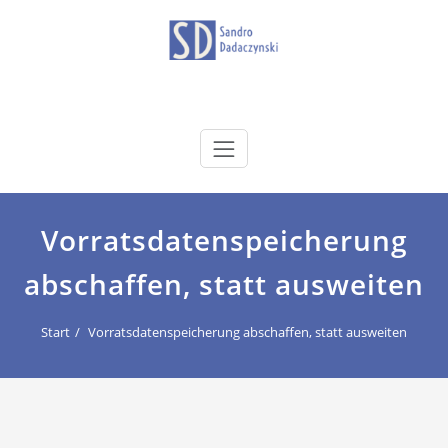
Zum
Inhalt
springen
dadaczynski.de
Sandro Dadaczynski
Vorratsdatenspeicherung
abschaffen, statt ausweiten
Start
Vorratsdatenspeicherung abschaffen, statt ausweiten