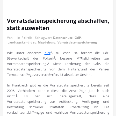
Vorratsdatenspeicherung abschaffen,
statt ausweiten
Von
in
Politik
Schlagwort
Datenschutz
,
GdP
,
Landtagskandidat
,
Magdeburg
,
Vorratsdatenspeicherung
Wie unter anderem
hier
Â zu lesen ist, fordert die GdP
(Gewerkschaft der Polizei)Â bessere M?¶glichkeiten zur
Vorratsdatenspeicherung.Â Diese Forderung der GdP, die
Vorratsdatenspeicherung vor dem Hintergrund der Pariser
Terroranschl?¤ge zu versch?¤rfen, ist absoluter Unsinn.
In Frankreich gibt es die Vorratsdatenspeicherung bereits seit
2006. Verhindern konnte diese die Anschl?¤ge jedoch auch
nicht.Â
Es hat sich herausgestellt, dass eine
Vorratsdatenspeicherung zur Aufdeckung, Verfolgung und
Bestrafung schwerer Straftaten ??berfl??ssig ist. Die
verdachtsunabh?¤ngige und wahllose Vorratsdatenspeicherung