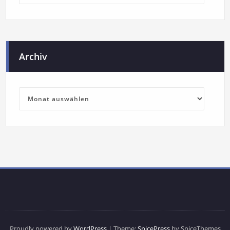
Archiv
Proudly powered by
WordPress
| Theme:
SpicePress
by SpiceThemes