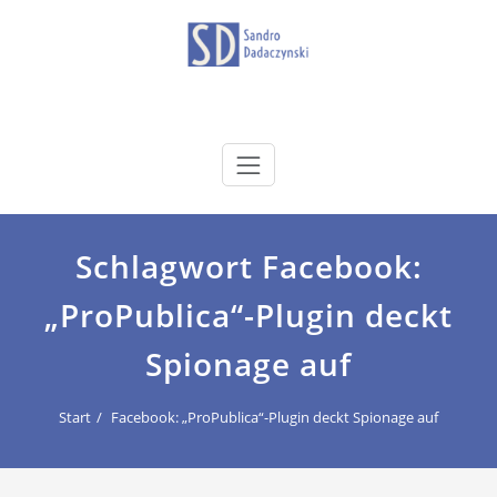
Zum
Inhalt
springen
dadaczynski.de
Sandro Dadaczynski
Schlagwort Facebook:
„ProPublica“-Plugin deckt
Spionage auf
Start
Facebook: „ProPublica“-Plugin deckt Spionage auf