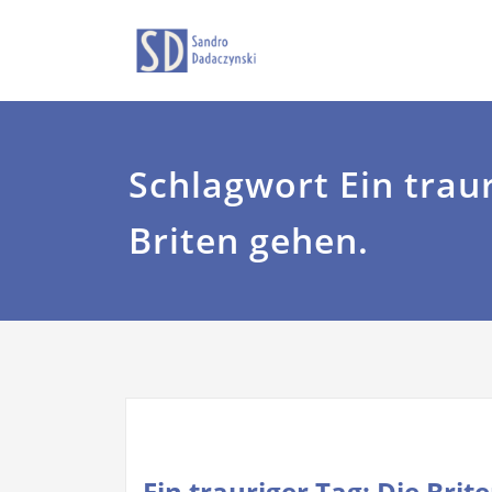
Zum
Sandro Dadaczyns
dadaczyns
Inhalt
springen
Schlagwort Ein traur
Briten gehen.
Ein trauriger Tag: Die Brit