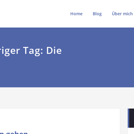
ki
ki.de
Home
Blog
Über mich
iger Tag: Die
en gehen.