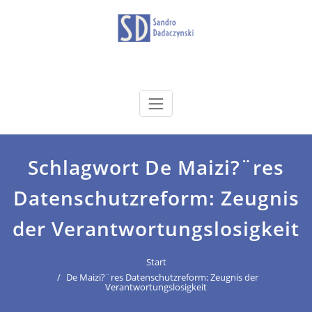
Zum
Inhalt
springen
dadaczynski.de
Sandro Dadaczynski
Schlagwort De Maizi?¨res
Datenschutzreform: Zeugnis
der Verantwortungslosigkeit
Start
De Maizi?¨res Datenschutzreform: Zeugnis der
Verantwortungslosigkeit