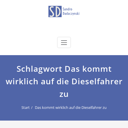
Zum
Inhalt
springen
dadaczynski.de
Sandro Dadaczynski
Schlagwort Das kommt
wirklich auf die Dieselfahrer
zu
Start
Das kommt wirklich auf die Dieselfahrer zu